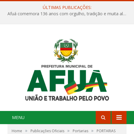
ÚLTIMAS PUBLICAÇÕES:
Afuá comemora 136 anos com orgulho, tradição e muita alegria na Quadra Dr. Nelson Salomão
MENU
»
»
»
Home
Publicações Oficiais
Portarias
PORTARIAS