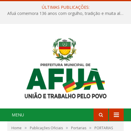
ÚLTIMAS PUBLICAÇÕES:
Afuá comemora 136 anos com orgulho, tradição e muita alegria na Quadra Dr. Nelson Salomão
MENU
»
»
»
Home
Publicações Oficiais
Portarias
PORTARIAS