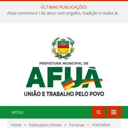
ÚLTIMAS PUBLICAÇÕES:
Afuá comemora 136 anos com orgulho, tradição e muita alegria na Quadra Dr. Nelson Salomão
MENU
»
»
»
Home
Publicações Oficiais
Portarias
PORTARIAS