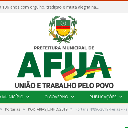
Afuá comemora 136 anos com orgulho, tradição e muita alegria na Quadra Dr. Nelson Salomão
 MUNICÍPIO
O GOVERNO
PUBLICAÇÕES
»
»
»
Portarias
PORTARIAS JUNHO/2019
Portaria Nº896-2019 -Férias – Ra