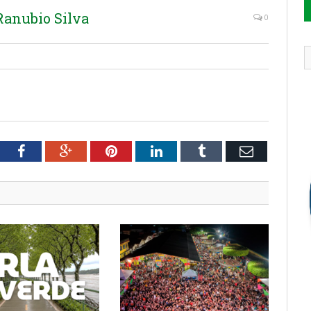
Ranubio Silva
0
tter
Facebook
Google+
Pinterest
LinkedIn
Tumblr
Email