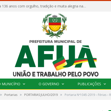
Afuá comemora 136 anos com orgulho, tradição e muita alegria na Quadra Dr. Nelson Salomão
 MUNICÍPIO
O GOVERNO
PUBLICAÇÕES
»
»
»
Portarias
PORTARIAS JULHO/2019
Portaria Nº1045-2019 – Férias –