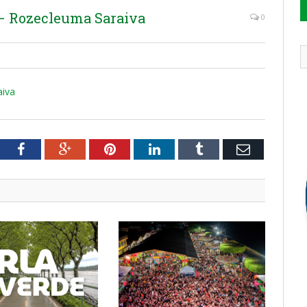
 – Rozecleuma Saraiva
0
aiva
tter
Facebook
Google+
Pinterest
LinkedIn
Tumblr
Email