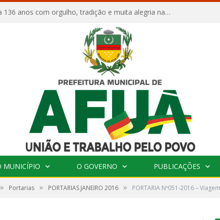
Afuá comemora 136 anos com orgulho, tradição e muita alegria na Quadra Dr. Nelson Salomão
 MUNICÍPIO
O GOVERNO
PUBLICAÇÕES
»
»
»
Portarias
PORTARIAS JANEIRO 2016
PORTARIA Nº051-2016 – Viage