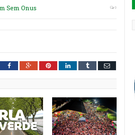
em Sem Onus
0
tter
Facebook
Google+
Pinterest
LinkedIn
Tumblr
Email