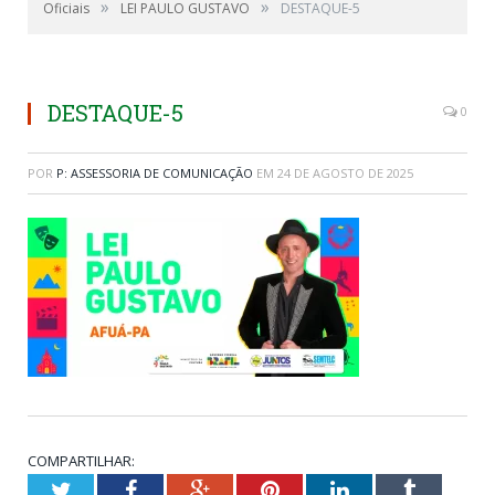
»
»
Oficiais
LEI PAULO GUSTAVO
DESTAQUE-5
DESTAQUE-5
0
POR
P: ASSESSORIA DE COMUNICAÇÃO
EM
24 DE AGOSTO DE 2025
COMPARTILHAR:
Twitter
Facebook
Google+
Pinterest
LinkedIn
Tumblr