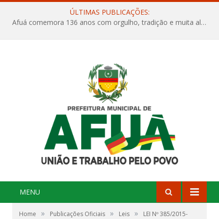
ÚLTIMAS PUBLICAÇÕES:
Afuá comemora 136 anos com orgulho, tradição e muita alegria na Quadra Dr. Nelson Salomão
MENU
»
»
»
Home
Publicações Oficiais
Leis
LEI Nº 385/2015-