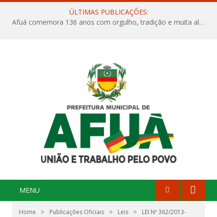
ÚLTIMAS PUBLICAÇÕES:
Afuá comemora 136 anos com orgulho, tradição e muita alegria na Quadra Dr. Nelson Salomão
MENU
»
»
»
Home
Publicações Oficiais
Leis
LEI Nº 362/2013-