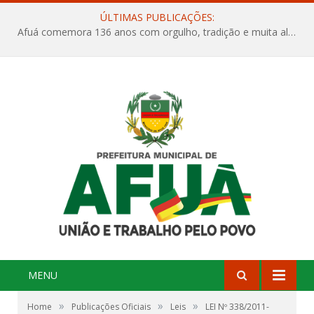
ÚLTIMAS PUBLICAÇÕES:
Afuá comemora 136 anos com orgulho, tradição e muita alegria na Quadra Dr. Nelson Salomão
MENU
»
»
»
Home
Publicações Oficiais
Leis
LEI Nº 338/2011-