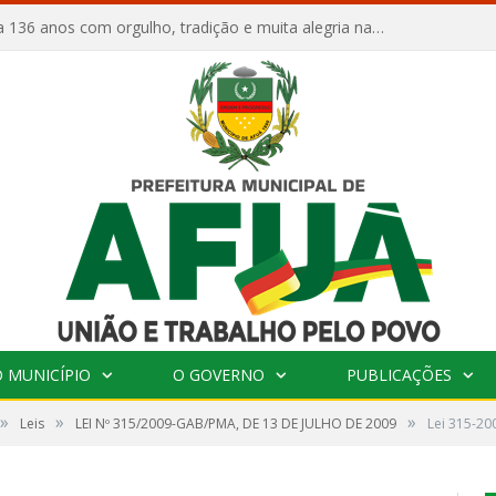
Afuá comemora 136 anos com orgulho, tradição e muita alegria na Quadra Dr. Nelson Salomão
 MUNICÍPIO
O GOVERNO
PUBLICAÇÕES
»
»
»
Leis
LEI Nº 315/2009-GAB/PMA, DE 13 DE JULHO DE 2009
Lei 315-2