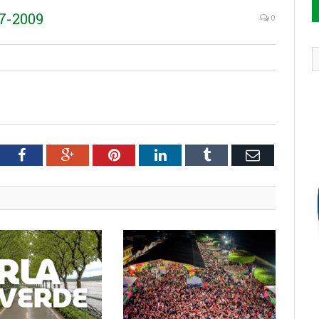
7-2009
0
tter
Facebook
Google+
Pinterest
LinkedIn
Tumblr
Email