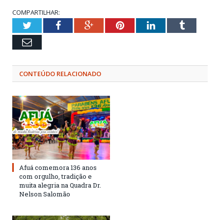
COMPARTILHAR:
Twitter
Facebook
Google+
Pinterest
LinkedIn
Tumblr
Email
CONTEÚDO RELACIONADO
Afuá comemora 136 anos
com orgulho, tradição e
muita alegria na Quadra Dr.
Nelson Salomão