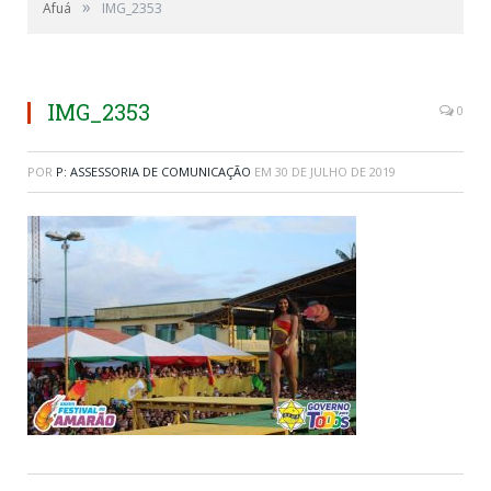
»
Afuá
IMG_2353
IMG_2353
0
POR
P: ASSESSORIA DE COMUNICAÇÃO
EM
30 DE JULHO DE 2019