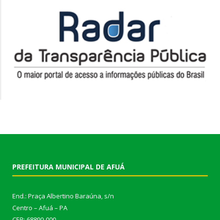
PREFEITURA MUNICIPAL DE AFUÁ
End.: Praça Albertino Baraúna, s/n
Centro – Afuá – PA
CEP: 68890-000