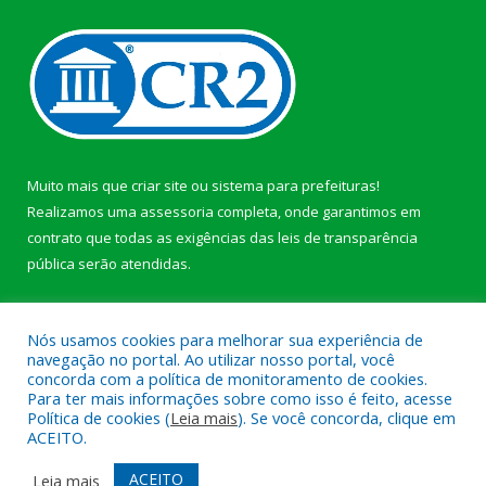
Muito mais que
criar site
ou
sistema para prefeituras
!
Realizamos uma
assessoria
completa, onde garantimos em
contrato que todas as exigências das
leis de transparência
pública
serão atendidas.
Conheça o
PNTP
e o
Radar da Transparência Pública
Nós usamos cookies para melhorar sua experiência de
navegação no portal. Ao utilizar nosso portal, você
concorda com a política de monitoramento de cookies.
Para ter mais informações sobre como isso é feito, acesse
Política de cookies (
Leia mais
). Se você concorda, clique em
Todos os direitos reservados a Prefeitura Municipal de Afuá.
ACEITO.
Mapa do Site
Acessar Área Administrativa
ACEITO
Leia mais