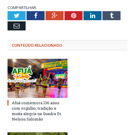
COMPARTILHAR:
Twitter
Facebook
Google+
Pinterest
LinkedIn
Tumblr
Email
CONTEÚDO RELACIONADO
Afuá comemora 136 anos
com orgulho, tradição e
muita alegria na Quadra Dr.
Nelson Salomão