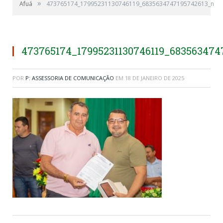
»
Afuá
473765174_17995231130746119_6835634747195742613_n
473765174_17995231130746119_683563474
POR
P: ASSESSORIA DE COMUNICAÇÃO
EM
18 DE JANEIRO DE 2025