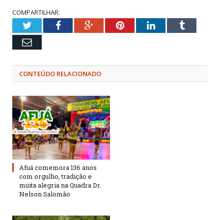
COMPARTILHAR:
Twitter
Facebook
Google+
Pinterest
LinkedIn
Tumblr
Email
CONTEÚDO RELACIONADO
Afuá comemora 136 anos
com orgulho, tradição e
muita alegria na Quadra Dr.
Nelson Salomão