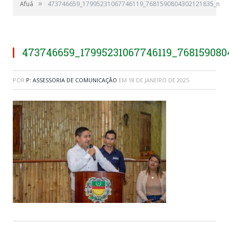
»
Afuá
473746659_17995231067746119_7681590804302121835_n
473746659_17995231067746119_768159080
POR
P: ASSESSORIA DE COMUNICAÇÃO
EM
18 DE JANEIRO DE 2025