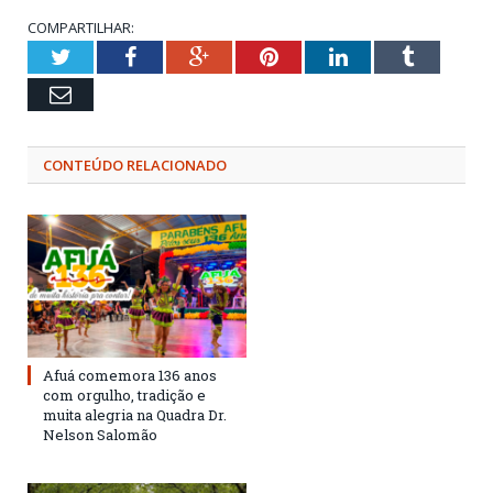
COMPARTILHAR:
Twitter
Facebook
Google+
Pinterest
LinkedIn
Tumblr
Email
CONTEÚDO RELACIONADO
Afuá comemora 136 anos
com orgulho, tradição e
muita alegria na Quadra Dr.
Nelson Salomão