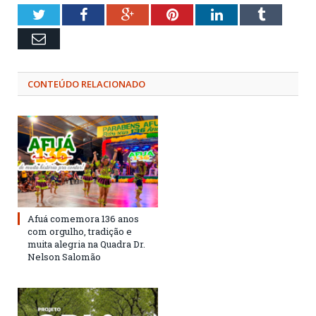
Twitter
Facebook
Google+
Pinterest
LinkedIn
Tumblr
Email
CONTEÚDO RELACIONADO
Afuá comemora 136 anos
com orgulho, tradição e
muita alegria na Quadra Dr.
Nelson Salomão