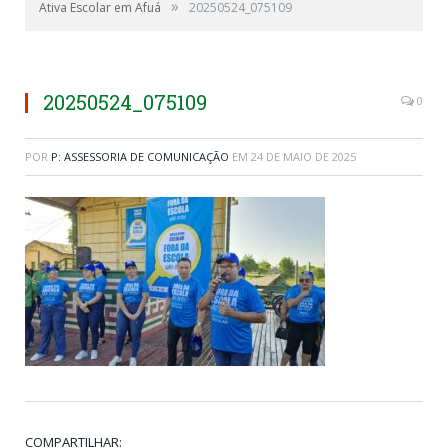
»
Ativa Escolar em Afuá
20250524_075109
20250524_075109
0
POR
P: ASSESSORIA DE COMUNICAÇÃO
EM
24 DE MAIO DE 2025
COMPARTILHAR: