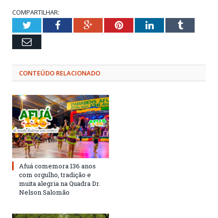
COMPARTILHAR:
Twitter
Facebook
Google+
Pinterest
LinkedIn
Tumblr
Email
CONTEÚDO RELACIONADO
Afuá comemora 136 anos
com orgulho, tradição e
muita alegria na Quadra Dr.
Nelson Salomão