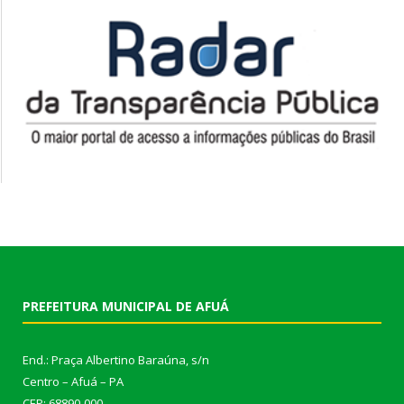
PREFEITURA MUNICIPAL DE AFUÁ
End.: Praça Albertino Baraúna, s/n
Centro – Afuá – PA
CEP: 68890-000