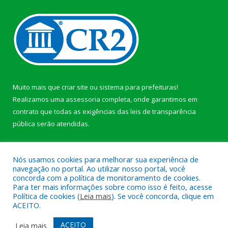
Muito mais que
criar site
ou
sistema para prefeituras
!
Realizamos uma
assessoria
completa, onde garantimos em
contrato que todas as exigências das
leis de transparência
pública
serão atendidas.
Conheça o
PNTP
e o
Radar da Transparência Pública
Nós usamos cookies para melhorar sua experiência de
navegação no portal. Ao utilizar nosso portal, você
concorda com a política de monitoramento de cookies.
Para ter mais informações sobre como isso é feito, acesse
Política de cookies (
Leia mais
). Se você concorda, clique em
Todos os direitos reservados a Prefeitura Municipal de Afuá.
ACEITO.
Mapa do Site
Acessar Área Administrativa
ACEITO
Leia mais