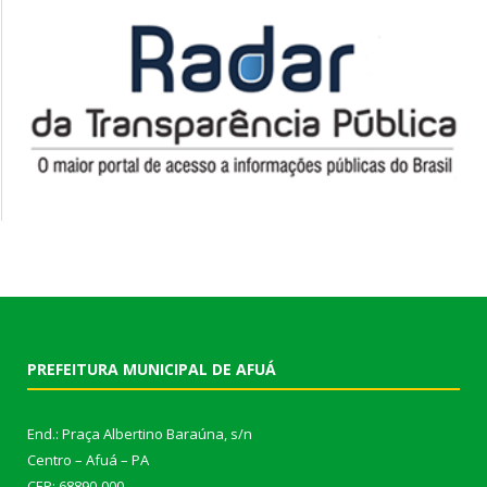
PREFEITURA MUNICIPAL DE AFUÁ
End.: Praça Albertino Baraúna, s/n
Centro – Afuá – PA
CEP: 68890-000