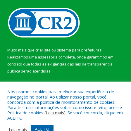
Muito mais que
criar site
ou
sistema para prefeituras
!
Realizamos uma
assessoria
completa, onde garantimos em
contrato que todas as exigências das
leis de transparência
pública
serão atendidas.
Conheça o
PNTP
e o
Radar da Transparência Pública
Nós usamos cookies para melhorar sua experiência de
navegação no portal. Ao utilizar nosso portal, você
concorda com a política de monitoramento de cookies.
Para ter mais informações sobre como isso é feito, acesse
Política de cookies (
Leia mais
). Se você concorda, clique em
Todos os direitos reservados a Prefeitura Municipal de Afuá.
ACEITO.
Mapa do Site
Acessar Área Administrativa
ACEITO
Leia mais