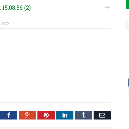
5.08.56 (2)
0
E 2025
tter
Facebook
Google+
Pinterest
LinkedIn
Tumblr
Email