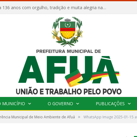
Afuá comemora 136 anos com orgulho, tradição e muita alegria na Quadra Dr. Nelson Salomão
 MUNICÍPIO
O GOVERNO
PUBLICAÇÕES
»
rência Municipal de Meio Ambiente de Afuá
WhatsApp Image 2025-01-15 at 